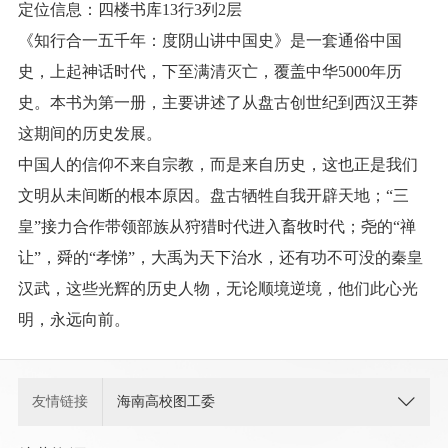
定位信息：四楼书库13行3列2层
《知行合一五千年：度阴山讲中国史》是一套通俗中国
史，上起神话时代，下至满清灭亡，覆盖中华5000年历
史。本书为第一册，主要讲述了从盘古创世纪到西汉王莽
这期间的历史发展。
中国人的信仰不来自宗教，而是来自历史，这也正是我们
文明从未间断的根本原因。盘古牺牲自我开辟天地；“三
皇”接力合作带领部族从狩猎时代进入畜牧时代；尧的“禅
让”，舜的“孝悌”，大禹为天下治水，还有功不可没的秦皇
汉武，这些光辉的历史人物，无论顺境逆境，他们此心光
明，永远向前。
友情链接
海南高校图工委