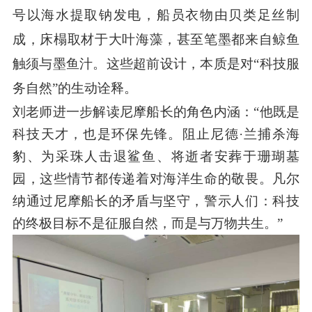
号以海水提取钠发电，船员衣物由贝类足丝制
成，床榻取材于大叶海藻，甚至笔墨都来自鲸鱼
触须与墨鱼汁。这些超前设计，本质是对“科技服
务自然”的生动诠释。
刘老师进一步解读尼摩船长的角色内涵：“他既是
科技天才，也是环保先锋。阻止尼德·兰捕杀海
豹、为采珠人击退鲨鱼、将逝者安葬于珊瑚墓
园，这些情节都传递着对海洋生命的敬畏。凡尔
纳通过尼摩船长的矛盾与坚守，警示人们：科技
的终极目标不是征服自然，而是与万物共生。”