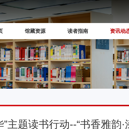
页
馆藏资源
读者指南
资讯动
华”主题读书行动--“书香雅韵·