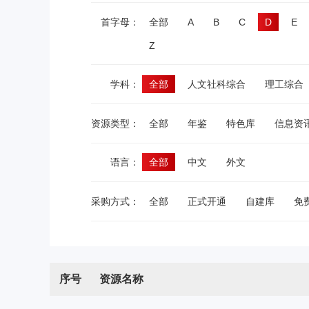
首字母：
全部
A
B
C
D
E
Z
学科：
全部
人文社科综合
理工综合
资源类型：
全部
年鉴
特色库
信息资
语言：
全部
中文
外文
采购方式：
全部
正式开通
自建库
免
序号
资源名称