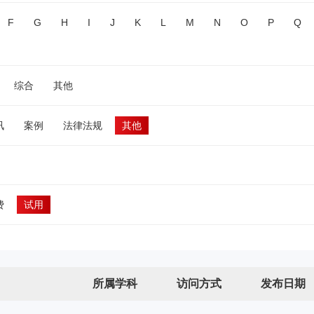
F
G
H
I
J
K
L
M
N
O
P
Q
综合
其他
讯
案例
法律法规
其他
费
试用
所属学科
访问方式
发布日期