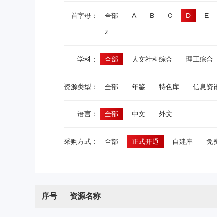
首字母：
全部
A
B
C
D
E
Z
学科：
全部
人文社科综合
理工综合
资源类型：
全部
年鉴
特色库
信息资
语言：
全部
中文
外文
采购方式：
全部
正式开通
自建库
免
序号
资源名称