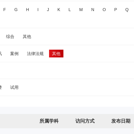
F
G
H
I
J
K
L
M
N
O
P
Q
综合
其他
讯
案例
法律法规
其他
费
试用
所属学科
访问方式
发布日期